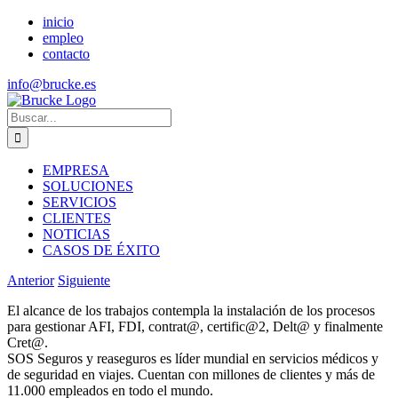
Saltar
inicio
al
empleo
contenido
contacto
info@brucke.es
Buscar:
EMPRESA
SOLUCIONES
SERVICIOS
CLIENTES
NOTICIAS
CASOS DE ÉXITO
Anterior
Siguiente
El alcance de los trabajos contempla la instalación de los procesos
para gestionar AFI, FDI, contrat@, certific@2, Delt@ y finalmente
Cret@.
SOS Seguros y reaseguros es líder mundial en servicios médicos y
de seguridad en viajes. Cuentan con millones de clientes y más de
11.000 empleados en todo el mundo.