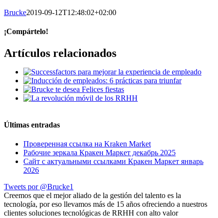
Brucke
2019-09-12T12:48:02+02:00
¡Compártelo!
Facebook
Twitter
LinkedIn
WhatsApp
Tumblr
Pinterest
Correo
Artículos relacionados
electrónico
Últimas entradas
Проверенная ссылка на Kraken Market
Рабочие зеркала Кракен Маркет декабрь 2025
Сайт с актуальными ссылками Кракен Маркет январь
2026
Tweets por @Brucke1
Creemos que el mejor aliado de la gestión del talento es la
tecnología, por eso llevamos más de 15 años ofreciendo a nuestros
clientes soluciones tecnológicas de RRHH con alto valor