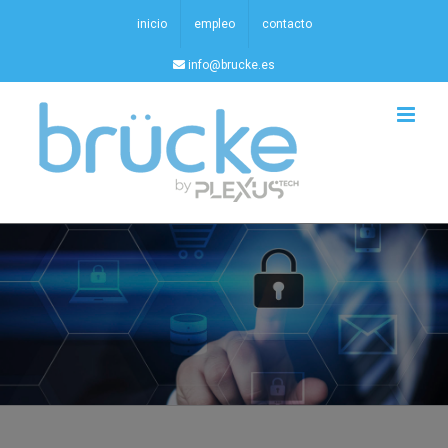
Saltar
inicio
empleo
contacto
al
info@brucke.es
contenido