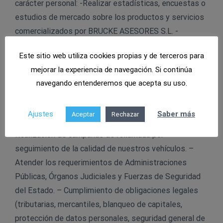
carácter personal: -Realizar estadísticas, encuestas o
estudios de mercado sobre los productos y servicios
comercializados por BRUCKE ASESORES S.L. -
Gestionar reclamaciones, así como ejercitar acciones
Este sitio web utiliza cookies propias y de terceros para
legales en defensa de nuestros intereses.
mejorar la experiencia de navegación. Si continúa
c) “CUMPLIMENTO DE UNA OBLIGACIONES LEGAL”
navegando entenderemos que acepta su uso.
Esta es la base jurídica que nos habilita a realizar los
Ajustes
Saber más
Aceptar
Rechazar
siguientes tratamientos de sus datos personales: –
Realización de campañas de rellamada por
seguimiento de la calidad de nuestros vehículos. –
Atender los requerimientos de Administraciones
Públicas, Órganos Judiciales y Fuerzas de Seguridad
del Estado. – Cumplimiento de obligaciones legales
(tributarias, mercantiles, blanqueo de capitales,
protección de datos personales, seguridad general de