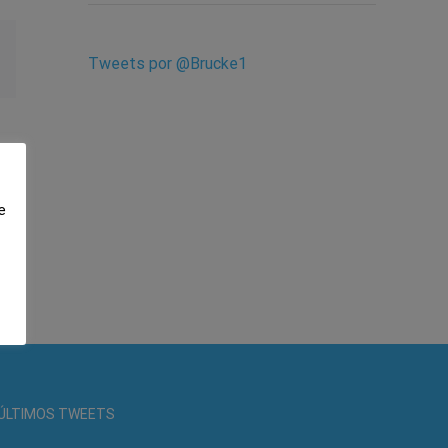
est
Correo
Tweets por @Brucke1
electrónico
e
ÚLTIMOS TWEETS