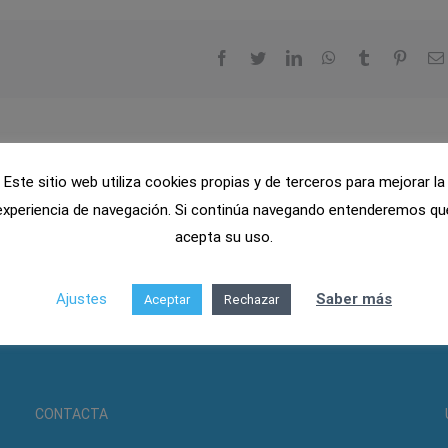
Facebook
Twitter
LinkedIn
WhatsApp
Tumblr
Pinter
Este sitio web utiliza cookies propias y de terceros para mejorar la
experiencia de navegación. Si continúa navegando entenderemos qu
acepta su uso.
Ajustes
Saber más
Aceptar
Rechazar
CONTACTA