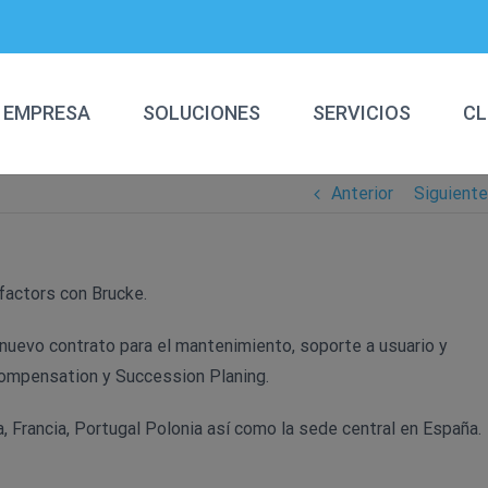
EMPRESA
SOLUCIONES
SERVICIOS
CL
Anterior
Siguiente
actors con Brucke.
nuevo contrato para el mantenimiento, soporte a usuario y
ompensation y Succession Planing.
ia, Francia, Portugal Polonia así como la sede central en España.