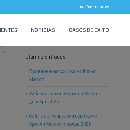
info@brucke.es
IENTES
NOTICIAS
CASOS DE ÉXITO
Últimas entradas
Проверенная ссылка на Kraken
Market
Рабочие зеркала Кракен Маркет
декабрь 2025
Сайт с актуальными ссылками
Кракен Маркет январь 2026