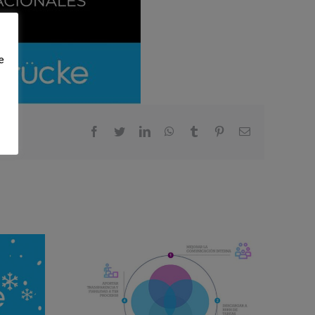
e
Facebook
Twitter
LinkedIn
WhatsApp
Tumblr
Pinterest
Correo
electrónico