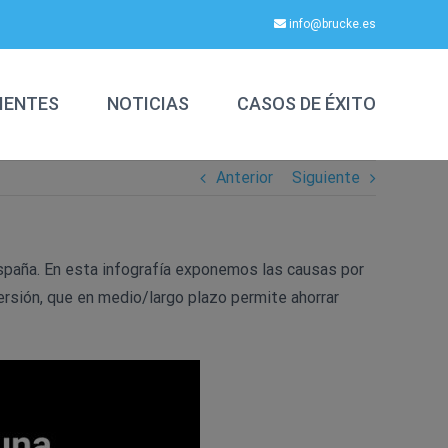
info@brucke.es
IENTES
NOTICIAS
CASOS DE ÉXITO
Anterior
Siguiente
spaña. En esta infografía exponemos las causas por
ersión, que en medio/largo plazo permite ahorrar