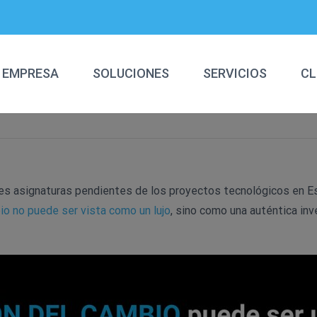
EMPRESA
SOLUCIONES
SERVICIOS
CL
des asignaturas pendientes de los proyectos tecnológicos en E
o no puede ser vista como un lujo
, sino como una auténtica inv