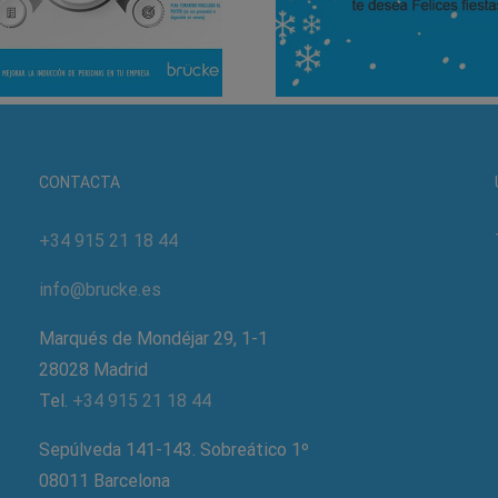
CONTACTA
+34 915 21 18 44
info@brucke.es
Marqués de Mondéjar 29, 1-1
28028 Madrid
Tel.
+34 915 21 18 44
Sepúlveda 141-143. Sobreático 1º
08011 Barcelona