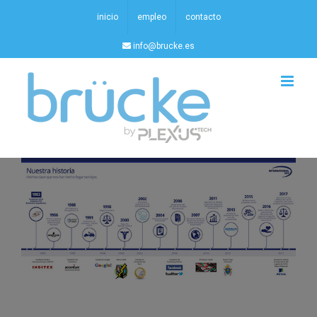
Saltar
inicio
empleo
contacto
al
info@brucke.es
contenido